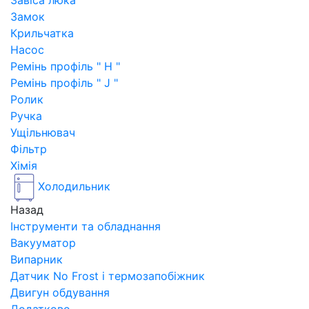
Завіса люка
Замок
Крильчатка
Насос
Ремінь профіль " H "
Ремінь профіль " J "
Ролик
Ручка
Ущільнювач
Фільтр
Хімія
Холодильник
Назад
Інструменти та обладнання
Вакууматор
Випарник
Датчик No Frost і термозапобіжник
Двигун обдування