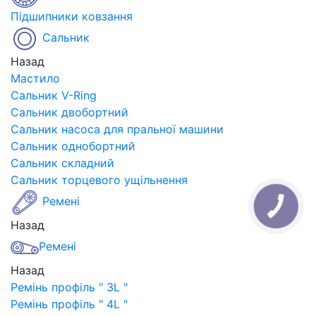
Підшипники ковзання
Сальник
Назад
Мастило
Сальник V-Ring
Сальник двобортний
Сальник насоса для пральної машини
Сальник однобортний
Сальник складний
Сальник торцевого ущільнення
Ремені
Назад
Ремені
Назад
Ремінь профіль " 3L "
Ремінь профіль " 4L "