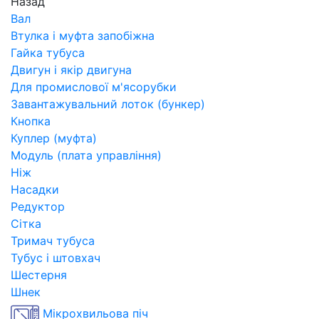
Назад
Вал
Втулка і муфта запобіжна
Гайка тубуса
Двигун і якір двигуна
Для промислової м'ясорубки
Завантажувальний лоток (бункер)
Кнопка
Куплер (муфта)
Модуль (плата управління)
Ніж
Насадки
Редуктор
Сітка
Тримач тубуса
Тубус і штовхач
Шестерня
Шнек
Мікрохвильова піч