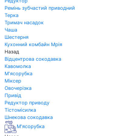
Редуктор
Ремінь зубчастий приводний
Терка
Тримач насадок
Чаша
Шестерня
Кухонний комбайн Мрія
Назад
Відцентрова сокодавка
Кавомолка
М'ясорубка
Міксер
Овочерізка
Привід
Редуктор приводу
Тістомісилка
Шнекова сокодавка
М'ясорубка