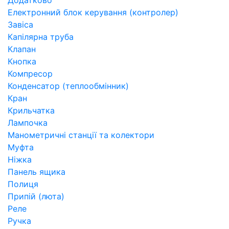
Додатково
Електронний блок керування (контролер)
Завіса
Капілярна труба
Клапан
Кнопка
Компресор
Конденсатор (теплообмінник)
Кран
Крильчатка
Лампочка
Манометричні станції та колектори
Муфта
Ніжка
Панель ящика
Полиця
Припій (люта)
Реле
Ручка