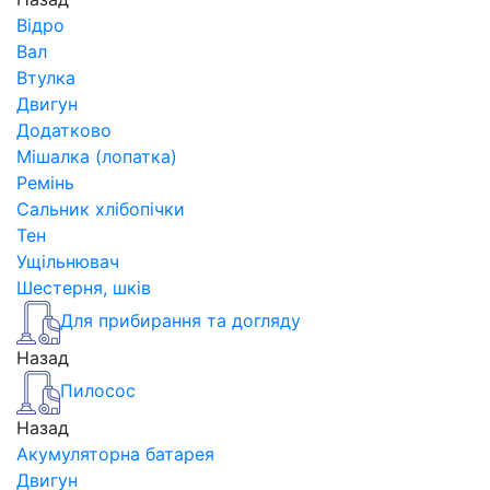
Відро
Вал
Втулка
Двигун
Додатково
Мішалка (лопатка)
Ремінь
Сальник хлібопічки
Тен
Ущільнювач
Шестерня, шків
Для прибирання та догляду
Назад
Пилосос
Назад
Акумуляторна батарея
Двигун