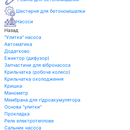
Шестерня для бетономішалки
Насоси
Назад
"Улитка" насоса
Автоматика
Додатково
Ежектор (дифузор)
Запчастини для вібронасоса
Крильчатка (робоче колесо)
Крильчатка охолодження
Кришка
Манометр
Мембрана для гідроакумулятора
Основа "улитки"
Прокладка
Реле електротеплове
Сальник насоса