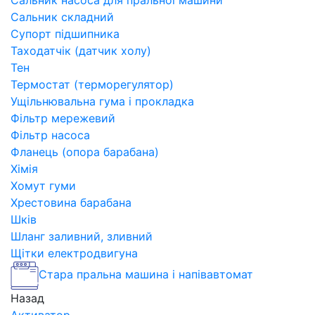
Сальник насоса для пральної машини
Сальник складний
Супорт підшипника
Таходатчік (датчик холу)
Тен
Термостат (терморегулятор)
Ущільнювальна гума і прокладка
Фільтр мережевий
Фільтр насоса
Фланець (опора барабана)
Хімія
Хомут гуми
Хрестовина барабана
Шків
Шланг заливний, зливний
Щітки електродвигуна
Стара пральна машина і напівавтомат
Назад