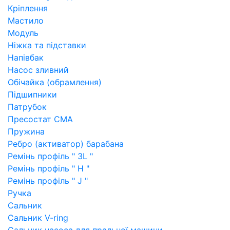
Кріплення
Мастило
Модуль
Ніжка та підставки
Напівбак
Насос зливний
Обічайка (обрамлення)
Підшипники
Патрубок
Пресостат СМА
Пружина
Ребро (активатор) барабана
Ремінь профіль " 3L "
Ремінь профіль " H "
Ремінь профіль " J "
Ручка
Сальник
Сальник V-ring