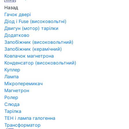
Назад
Гачок двері
Діод і Fuse (високовольтні)
Двигун (мотор) тарілки
Додатково
Запобіжник (високовольтний)
Запобіжник (керамічний)
Ковпачок магнетрона
Конденсатор (високовольтний)
Куплер
Лампа
Мікроперемикач
Магнетрон
Ролер
Слюда
Тарілка
ТЕН і лампа галогенна
Трансформатор