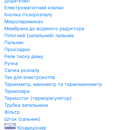
Додатково
Електромагнітний клапан
Кнопка п'єзорозпалу
Мікроперемикач
Мембрана до водяного редуктора
Пілотний (запальний) пальник
Пальник
Прокладки
Реле тиску диму
Ручка
Свічка розпалу
Тен для електрокотла
Термометр, манометр та термоманометр
Термопара
Термостат (терморегулятор)
Трубка запальника
Фільтр
Шток (сальник)
Кондиціонер