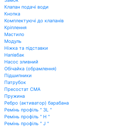
Замок
Клапан подачі води
Кнопка
Комплектуючі до клапанів
Кріплення
Мастило
Модуль
Ніжка та підставки
Напівбак
Насос зливний
Обічайка (обрамлення)
Підшипники
Патрубок
Пресостат СМА
Пружина
Ребро (активатор) барабана
Ремінь профіль " 3L "
Ремінь профіль " H "
Ремінь профіль " J "