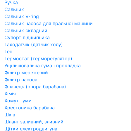
Ручка
Сальник
Сальник V-ring
Сальник насоса для пральної машини
Сальник складний
Супорт підшипника
Таходатчік (датчик холу)
Тен
Термостат (терморегулятор)
Ущільнювальна гума і прокладка
Фільтр мережевий
Фільтр насоса
Фланець (опора барабана)
Хімія
Хомут гуми
Хрестовина барабана
Шків
Шланг заливний, зливний
Щітки електродвигуна