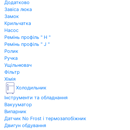
Додатково
Завіса люка
Замок
Крильчатка
Насос
Ремінь профіль " H "
Ремінь профіль " J "
Ролик
Ручка
Ущільнювач
Фільтр
Хімія
Холодильник
Інструменти та обладнання
Вакууматор
Випарник
Датчик No Frost і термозапобіжник
Двигун обдування