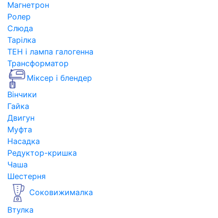
Магнетрон
Ролер
Слюда
Тарілка
ТЕН і лампа галогенна
Трансформатор
Міксер і блендер
Вінчики
Гайка
Двигун
Муфта
Насадка
Редуктор-кришка
Чаша
Шестерня
Соковижималка
Втулка