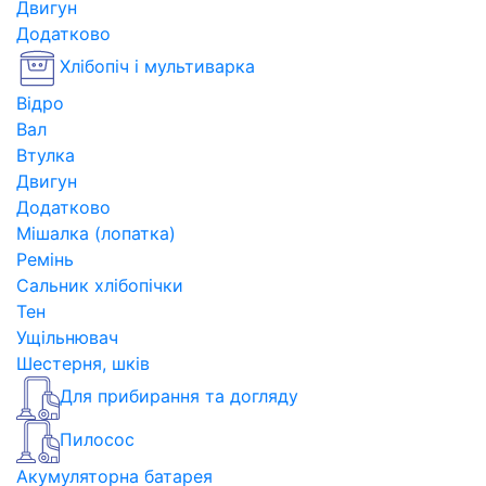
Двигун
Додатково
Хлібопіч і мультиварка
Відро
Вал
Втулка
Двигун
Додатково
Мішалка (лопатка)
Ремінь
Сальник хлібопічки
Тен
Ущільнювач
Шестерня, шків
Для прибирання та догляду
Пилосос
Акумуляторна батарея