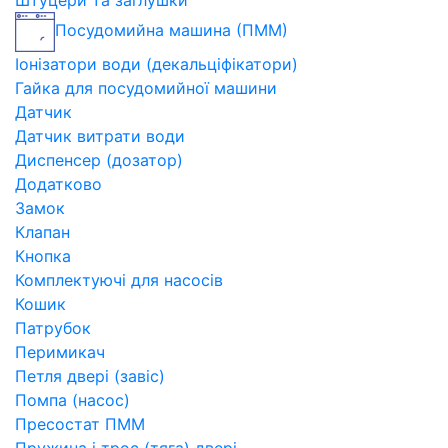
Штуцери та заглушки
Посудомийна машина (ПММ)
Іонізатори води (декальціфікатори)
Гайка для посудомийної машини
Датчик
Датчик витрати води
Диспенсер (дозатор)
Додатково
Замок
Клапан
Кнопка
Комплектуючі для насосів
Кошик
Патрубок
Перимикач
Петля двері (завіс)
Помпа (насос)
Пресостат ПММ