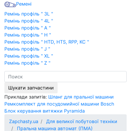
Ремені
Ремінь профіль " 3L "
Ремінь профіль " 4L "
Ремінь профіль " A "
Ремінь профіль " H "
Ремінь профіль " HTD, HTS, RPP, KC "
Ремінь профіль " J "
Ремінь профіль " XL "
Ремінь профіль " Z "
Шукати запчастини
Приклади запитів:
Шланг для пральної машини
Ремкомплект для посудомийної машини Bosch
Блок керування витяжки Pyramida
Zapchasty.ua
Для великої побутової техніки
Пральна машина автомат (ПМА)