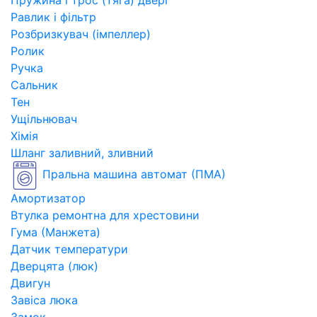
Пружина і трос (тяга) двері
Равлик і фільтр
Розбризкувач (імпеллер)
Ролик
Ручка
Сальник
Тен
Ущільнювач
Хімія
Шланг заливний, зливний
Пральна машина автомат (ПМА)
Амортизатор
Втулка ремонтна для хрестовини
Гума (Манжета)
Датчик температури
Дверцята (люк)
Двигун
Завіса люка