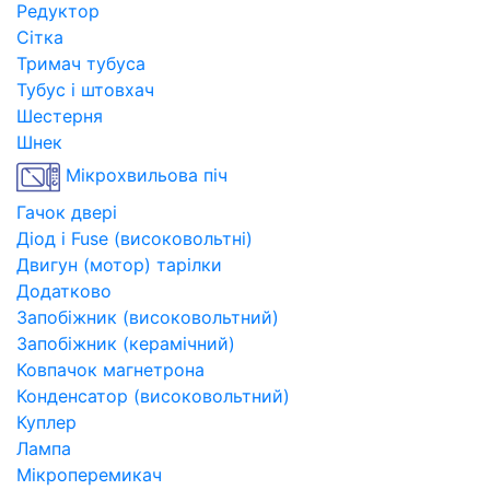
Редуктор
Сітка
Тримач тубуса
Тубус і штовхач
Шестерня
Шнек
Мікрохвильова піч
Гачок двері
Діод і Fuse (високовольтні)
Двигун (мотор) тарілки
Додатково
Запобіжник (високовольтний)
Запобіжник (керамічний)
Ковпачок магнетрона
Конденсатор (високовольтний)
Куплер
Лампа
Мікроперемикач