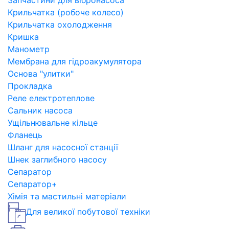
Запчастини для вібронасоса
Крильчатка (робоче колесо)
Крильчатка охолодження
Кришка
Манометр
Мембрана для гідроакумулятора
Основа "улитки"
Прокладка
Реле електротеплове
Сальник насоса
Ущільнювальне кільце
Фланець
Шланг для насосної станції
Шнек заглибного насосу
Сепаратор
Сепаратор+
Хімія та мастильні матеріали
Для великої побутової техніки