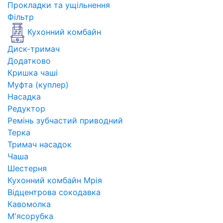
Прокладки та ущільнення
Фільтр
Кухонний комбайн
Диск-тримач
Додатково
Кришка чаші
Муфта (куплер)
Насадка
Редуктор
Ремінь зубчастий приводний
Терка
Тримач насадок
Чаша
Шестерня
Кухонний комбайн Мрія
Відцентрова сокодавка
Кавомолка
М'ясорубка