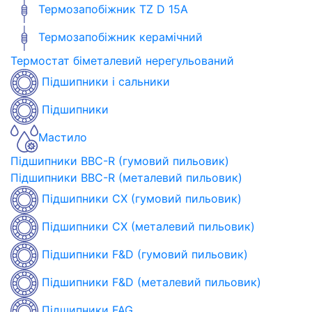
Термозапобіжник TZ D 15A
Термозапобіжник керамічний
Термостат біметалевий нерегульований
Підшипники і сальники
Підшипники
Мастило
Підшипники BBC-R (гумовий пильовик)
Підшипники BBC-R (металевий пильовик)
Підшипники CX (гумовий пильовик)
Підшипники CX (металевий пильовик)
Підшипники F&D (гумовий пильовик)
Підшипники F&D (металевий пильовик)
Підшипники FAG