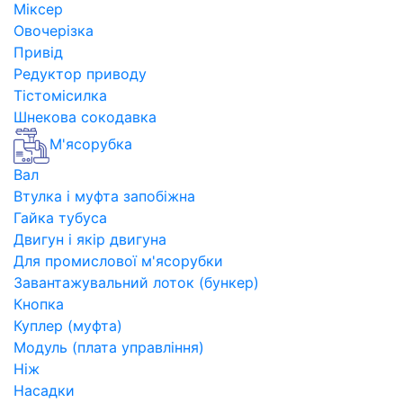
Міксер
Овочерізка
Привід
Редуктор приводу
Тістомісилка
Шнекова сокодавка
М'ясорубка
Вал
Втулка і муфта запобіжна
Гайка тубуса
Двигун і якір двигуна
Для промислової м'ясорубки
Завантажувальний лоток (бункер)
Кнопка
Куплер (муфта)
Модуль (плата управління)
Ніж
Насадки