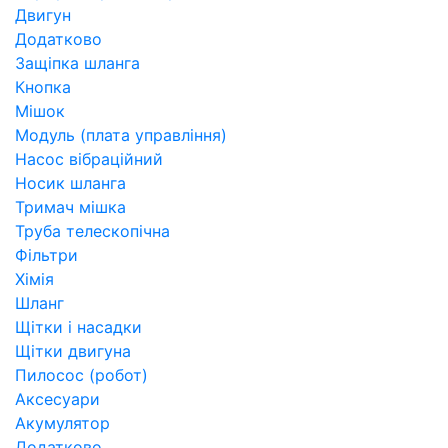
Двигун
Додатково
Защіпка шланга
Кнопка
Мішок
Модуль (плата управління)
Насос вібраційний
Носик шланга
Тримач мішка
Труба телескопічна
Фільтри
Хімія
Шланг
Щітки і насадки
Щітки двигуна
Пилосос (робот)
Аксесуари
Акумулятор
Додатково