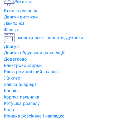
Витяжка
Блок керування
Двигун витяжки
Лампочка
Фільтр
Газові та електроплити, духовка
Двигун
Двигун обдування (конвекції)
Додатково
Електроконфорки
Електромагнітний клапан
Жиклер
Завіса (шарнір)
Кнопка
Корпус пальника
Котушка розпалу
Кран
Кришка розсікача і накладка