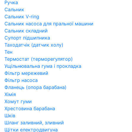
Ручка
Сальник
Сальник V-ring
Сальник насоса для пральної машини
Сальник складний
Супорт підшипника
Таходатчік (датчик холу)
Тен
Термостат (терморегулятор)
Ущільнювальна гума і прокладка
Фільтр мережевий
Фільтр насоса
Фланець (опора барабана)
Хімія
Хомут гуми
Хрестовина барабана
Шків
Шланг заливний, зливний
Щітки електродвигуна