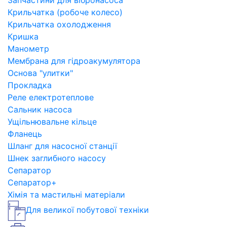
Запчастини для вібронасоса
Крильчатка (робоче колесо)
Крильчатка охолодження
Кришка
Манометр
Мембрана для гідроакумулятора
Основа "улитки"
Прокладка
Реле електротеплове
Сальник насоса
Ущільнювальне кільце
Фланець
Шланг для насосної станції
Шнек заглибного насосу
Сепаратор
Сепаратор+
Хімія та мастильні матеріали
Для великої побутової техніки