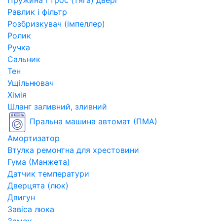
Пружина і трос (тяга) двері
Равлик і фільтр
Розбризкувач (імпеллер)
Ролик
Ручка
Сальник
Тен
Ущільнювач
Хімія
Шланг заливний, зливний
Пральна машина автомат (ПМА)
Амортизатор
Втулка ремонтна для хрестовини
Гума (Манжета)
Датчик температури
Дверцята (люк)
Двигун
Завіса люка