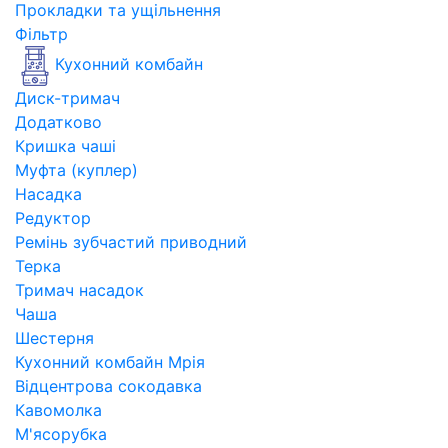
Прокладки та ущільнення
Фільтр
Кухонний комбайн
Диск-тримач
Додатково
Кришка чаші
Муфта (куплер)
Насадка
Редуктор
Ремінь зубчастий приводний
Терка
Тримач насадок
Чаша
Шестерня
Кухонний комбайн Мрія
Відцентрова сокодавка
Кавомолка
М'ясорубка