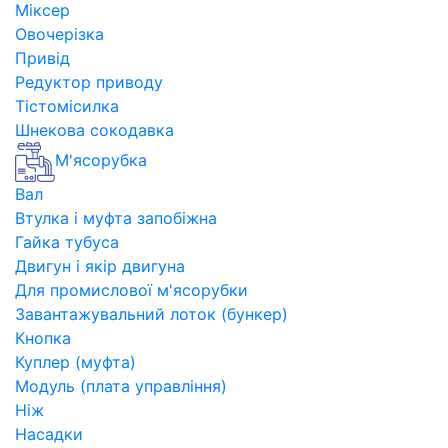
Міксер
Овочерізка
Привід
Редуктор приводу
Тістомісилка
Шнекова сокодавка
М'ясорубка
Вал
Втулка і муфта запобіжна
Гайка тубуса
Двигун і якір двигуна
Для промислової м'ясорубки
Завантажувальний лоток (бункер)
Кнопка
Куплер (муфта)
Модуль (плата управління)
Ніж
Насадки