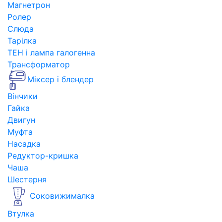
Магнетрон
Ролер
Слюда
Тарілка
ТЕН і лампа галогенна
Трансформатор
Міксер і блендер
Вінчики
Гайка
Двигун
Муфта
Насадка
Редуктор-кришка
Чаша
Шестерня
Соковижималка
Втулка