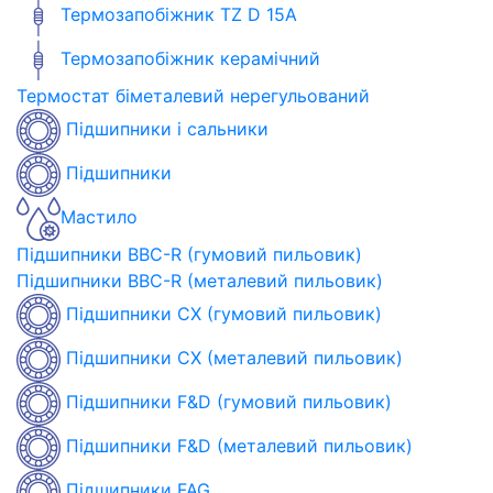
Термозапобіжник TZ D 15A
Термозапобіжник керамічний
Термостат біметалевий нерегульований
Підшипники і сальники
Підшипники
Мастило
Підшипники BBC-R (гумовий пильовик)
Підшипники BBC-R (металевий пильовик)
Підшипники CX (гумовий пильовик)
Підшипники CX (металевий пильовик)
Підшипники F&D (гумовий пильовик)
Підшипники F&D (металевий пильовик)
Підшипники FAG