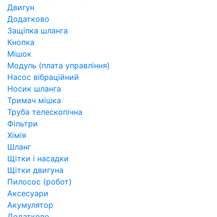
Двигун
Додатково
Защіпка шланга
Кнопка
Мішок
Модуль (плата управління)
Насос вібраційний
Носик шланга
Тримач мішка
Труба телескопічна
Фільтри
Хімія
Шланг
Щітки і насадки
Щітки двигуна
Пилосос (робот)
Аксесуари
Акумулятор
Додатково