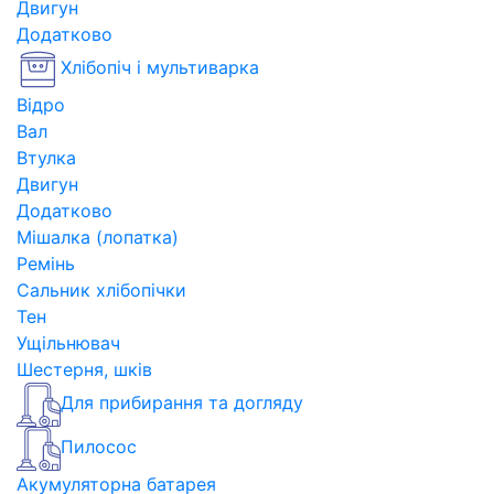
Двигун
Додатково
Хлібопіч і мультиварка
Відро
Вал
Втулка
Двигун
Додатково
Мішалка (лопатка)
Ремінь
Сальник хлібопічки
Тен
Ущільнювач
Шестерня, шків
Для прибирання та догляду
Пилосос
Акумуляторна батарея