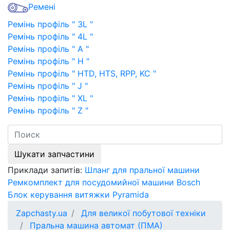
Ремені
Ремінь профіль " 3L "
Ремінь профіль " 4L "
Ремінь профіль " A "
Ремінь профіль " H "
Ремінь профіль " HTD, HTS, RPP, KC "
Ремінь профіль " J "
Ремінь профіль " XL "
Ремінь профіль " Z "
Шукати запчастини
Приклади запитів:
Шланг для пральної машини
Ремкомплект для посудомийної машини Bosch
Блок керування витяжки Pyramida
Zapchasty.ua
Для великої побутової техніки
Пральна машина автомат (ПМА)