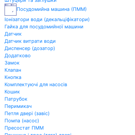
Штуцери та заглушки
Посудомийна машина (ПММ)
Іонізатори води (декальціфікатори)
Гайка для посудомийної машини
Датчик
Датчик витрати води
Диспенсер (дозатор)
Додатково
Замок
Клапан
Кнопка
Комплектуючі для насосів
Кошик
Патрубок
Перимикач
Петля двері (завіс)
Помпа (насос)
Пресостат ПММ