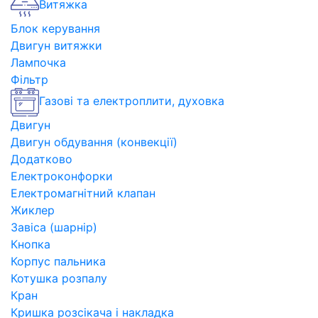
Витяжка
Блок керування
Двигун витяжки
Лампочка
Фільтр
Газові та електроплити, духовка
Двигун
Двигун обдування (конвекції)
Додатково
Електроконфорки
Електромагнітний клапан
Жиклер
Завіса (шарнір)
Кнопка
Корпус пальника
Котушка розпалу
Кран
Кришка розсікача і накладка