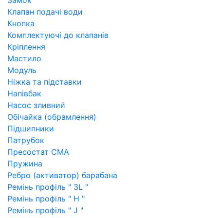
Замок
Клапан подачі води
Кнопка
Комплектуючі до клапанів
Кріплення
Мастило
Модуль
Ніжка та підставки
Напівбак
Насос зливний
Обічайка (обрамлення)
Підшипники
Патрубок
Пресостат СМА
Пружина
Ребро (активатор) барабана
Ремінь профіль " 3L "
Ремінь профіль " H "
Ремінь профіль " J "