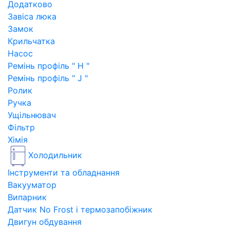
Додатково
Завіса люка
Замок
Крильчатка
Насос
Ремінь профіль " H "
Ремінь профіль " J "
Ролик
Ручка
Ущільнювач
Фільтр
Хімія
Холодильник
Інструменти та обладнання
Вакууматор
Випарник
Датчик No Frost і термозапобіжник
Двигун обдування