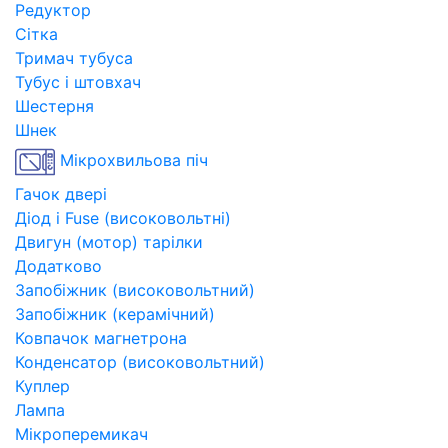
Редуктор
Сітка
Тримач тубуса
Тубус і штовхач
Шестерня
Шнек
Мікрохвильова піч
Гачок двері
Діод і Fuse (високовольтні)
Двигун (мотор) тарілки
Додатково
Запобіжник (високовольтний)
Запобіжник (керамічний)
Ковпачок магнетрона
Конденсатор (високовольтний)
Куплер
Лампа
Мікроперемикач