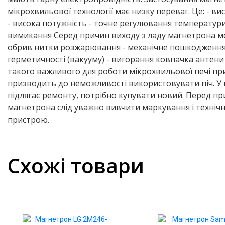
мікрохвильової технології має низку переваг. Це: - в
Ущільнювал
- висока потужність - точне регулювання температури
вимикання Серед причин виходу з ладу магнетрона мо
Фільтр ме
обрив нитки розжарювання - механічне пошкодження
герметичності (вакууму) - вигорання ковпачка антени
Фільтр нас
такого важливого для роботи мікрохвильової печі п
призводить до неможливості використовувати піч. У 
Фланець (о
підлягає ремонту, потрібно купувати новий. Перед п
магнетрона слід уважно вивчити маркування і техніч
Хімія
пристрою.
Хомут гуми
Схожі товари
Хрестовина
Шків
Шланг зали