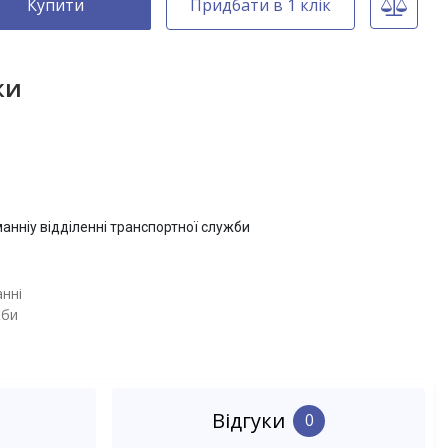
Купити
Придбати в 1 клік
ки
нні
жби
Відгуки
0