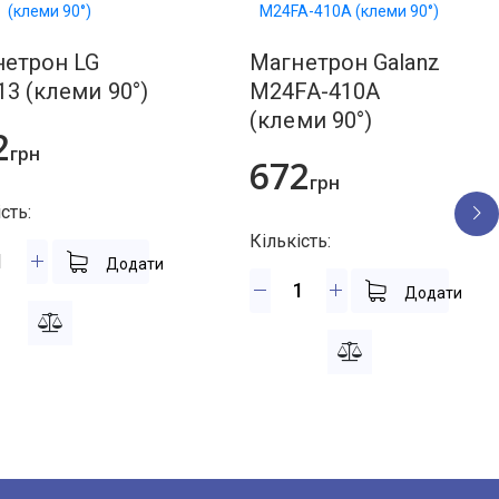
нетрон LG
Магнетрон Galanz
3 (клеми 90°)
M24FA-410A
(клеми 90°)
2
грн
672
грн
сть:
Кількість:
Додати
Додати