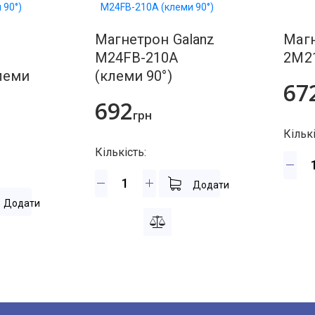
тродвигуна
Магнетрон Galanz
Маг
M24FB-210A
2M21
леми
(клеми 90°)
67
692
грн
Кількі
Кількість:
Додати
Додати