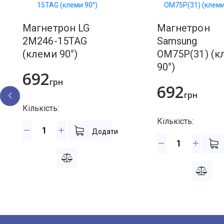
Щітки елек
Магнетрон LG
Магнетрон
2M246-15TAG
Samsung
(клеми 90°)
OM75P(31) (к
90°)
692
грн
692
грн
Кількість:
Кількість:
Додати