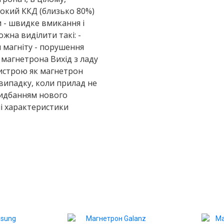
исокий ККД (близько 80%)
ьна гума і прокладка
 - швидке вмикання і
жна виділити такі: -
режевий
 магніту - порушення
 магнетрона Вихід з ладу
оса
ристрою як магнетрон
випадку, коли прилад не
пора барабана)
ридбанням нового
ні характеристики
 барабана
вний, зливний