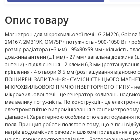
Трубка для 
Ручка
Термометр
Опис товару
Ущільнювач
Сальник
Термостат 
Магнетрон для мікрохвильової печі LG 2M226, Galanz
2M167, 2M319K, OM75P • потужність - 900-1050 Вт • роб
Фільтр
Сальник V-r
Ущільнюва
розмір радіатора (±3 мм) - 95х80х59 мм • кількість плас
довжина антени (±1 мм) - 27 мм • загальна довжина (±3
Хімія
Сальник на
Фільтр вод
антени) • підключення - 2 клеми 6,3 мм (розташування 
кріплення - 4 отвори Ø 5 мм (розташування відносно 
Штуцери та
Сальник ск
Фільтр-осу
ПОШИРЕНІ ЗАПИТАННЯ: • СУМІСНІСТЬ ЦЬОГО МАГНЕ
МІКРОХВИЛЬОВОЮ ПІЧЧЮ ІНВЕРТОРНОГО ТИПУ - не с
Супорт під
Флюс
мікрохвильової печі - це генератор коливань надвисо
має велику потужність. По конструкції - це електронн
Таходатчік 
Фреон
електромагнітне випромінювання в сантиметровому
діапазоні. Характерною особливістю є застосування п
Тен
Хімія
поля. Принцип роботи полягає в тому, що в печі відб
нагрів водовмісних речовин шляхом приведення в рух
Термостат 
Шланги та 
мають гарну електропровідність. Застосування магнетр