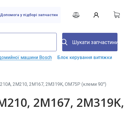
Допомога у підборі запчастин
Шукати запчастини
домийної машини Bosch
Блок керування витяжки
210A, 2M210, 2M167, 2M319K, OM75P (клеми 90°)
M210, 2M167, 2M319K,