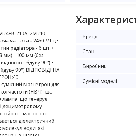
газової плити
Характерис
 дверей для духовки
для холодильника
 M24FB-210A, 2M210,
Бренд
оча частота - 2460 МГц •
ing
ч для холодильника
тин радіатора - 6 шт. •
Cтан
 мм) - 100 мм (без
соса для пральної машини
и
відносно обдуву 90°) •
Виробник
обдуву 90°) ВІДПОВІДІ НА
 заглушки
ладний
шувач
ТРОНУ З
Сумісні моделі
умісний Магнетрон для
шипника
кої частоти (НВЧ), що
а лампа, що генерує
(датчик холу)
 і дециметровому
остійного магнітного
увається діелектричний
 молекул води, які
(терморегулятор)
муфти для заправки фреоном
она і, в цілому,