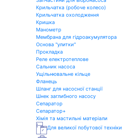
Запчастини для вібронасоса
Крильчатка (робоче колесо)
Крильчатка охолодження
Кришка
Манометр
Мембрана для гідроакумулятора
Основа "улитки"
Прокладка
Реле електротеплове
Сальник насоса
Ущільнювальне кільце
Фланець
Шланг для насосної станції
Шнек заглибного насосу
Сепаратор
Сепаратор+
Хімія та мастильні матеріали
Для великої побутової техніки