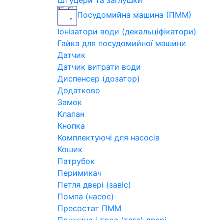
Штуцери та заглушки
Посудомийна машина (ПММ)
Іонізатори води (декальціфікатори)
Гайка для посудомийної машини
Датчик
Датчик витрати води
Диспенсер (дозатор)
Додатково
Замок
Клапан
Кнопка
Комплектуючі для насосів
Кошик
Патрубок
Перимикач
Петля двері (завіс)
Помпа (насос)
Пресостат ПММ