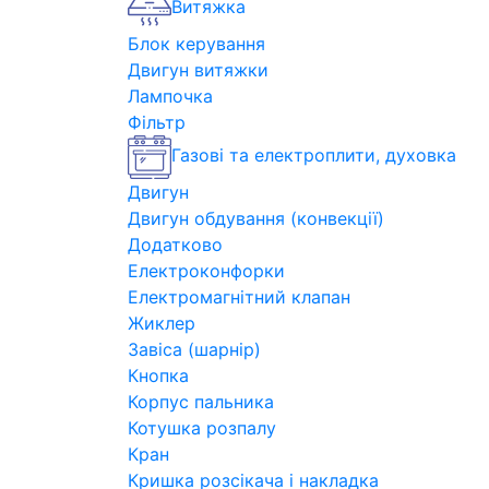
Витяжка
Блок керування
Двигун витяжки
Лампочка
Фільтр
Газові та електроплити, духовка
Двигун
Двигун обдування (конвекції)
Додатково
Електроконфорки
Електромагнітний клапан
Жиклер
Завіса (шарнір)
Кнопка
Корпус пальника
Котушка розпалу
Кран
Кришка розсікача і накладка