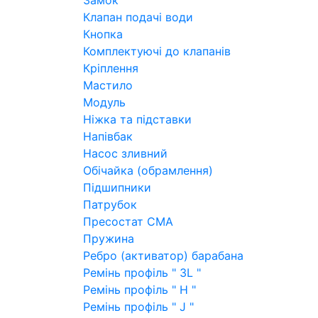
Замок
Клапан подачі води
Кнопка
Комплектуючі до клапанів
Кріплення
Мастило
Модуль
Ніжка та підставки
Напівбак
Насос зливний
Обічайка (обрамлення)
Підшипники
Патрубок
Пресостат СМА
Пружина
Ребро (активатор) барабана
Ремінь профіль " 3L "
Ремінь профіль " H "
Ремінь профіль " J "