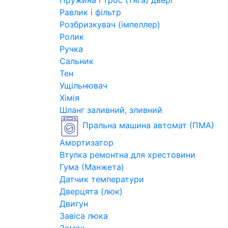
Пружина і трос (тяга) двері
Равлик і фільтр
Розбризкувач (імпеллер)
Ролик
Ручка
Сальник
Тен
Ущільнювач
Хімія
Шланг заливний, зливний
Пральна машина автомат (ПМА)
Амортизатор
Втулка ремонтна для хрестовини
Гума (Манжета)
Датчик температури
Дверцята (люк)
Двигун
Завіса люка