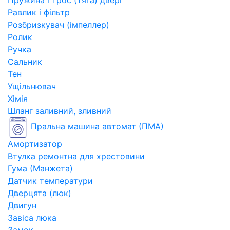
Пружина і трос (тяга) двері
Равлик і фільтр
Розбризкувач (імпеллер)
Ролик
Ручка
Сальник
Тен
Ущільнювач
Хімія
Шланг заливний, зливний
Пральна машина автомат (ПМА)
Амортизатор
Втулка ремонтна для хрестовини
Гума (Манжета)
Датчик температури
Дверцята (люк)
Двигун
Завіса люка