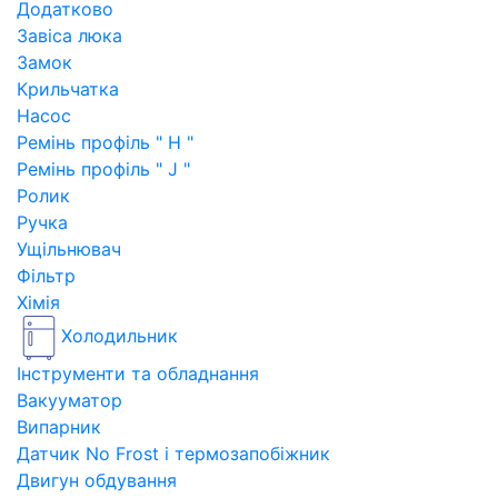
Додатково
Завіса люка
Замок
Крильчатка
Насос
Ремінь профіль " H "
Ремінь профіль " J "
Ролик
Ручка
Ущільнювач
Фільтр
Хімія
Холодильник
Інструменти та обладнання
Вакууматор
Випарник
Датчик No Frost і термозапобіжник
Двигун обдування