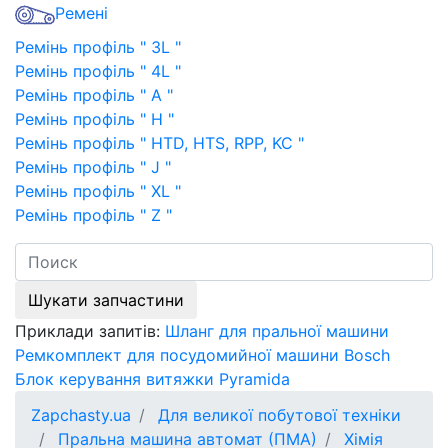
Ремені
Ремінь профіль " 3L "
Ремінь профіль " 4L "
Ремінь профіль " A "
Ремінь профіль " H "
Ремінь профіль " HTD, HTS, RPP, KC "
Ремінь профіль " J "
Ремінь профіль " XL "
Ремінь профіль " Z "
Шукати запчастини
Приклади запитів:
Шланг для пральної машини
Ремкомплект для посудомийної машини Bosch
Блок керування витяжки Pyramida
Zapchasty.ua
Для великої побутової техніки
Пральна машина автомат (ПМА)
Хімія