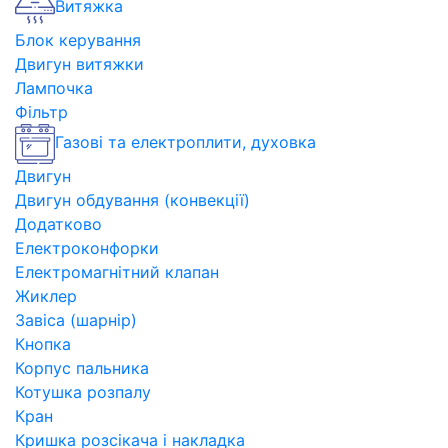
Витяжка
Блок керування
Двигун витяжки
Лампочка
Фільтр
Газові та електроплити, духовка
Двигун
Двигун обдування (конвекції)
Додатково
Електроконфорки
Електромагнітний клапан
Жиклер
Завіса (шарнір)
Кнопка
Корпус пальника
Котушка розпалу
Кран
Кришка розсікача і накладка