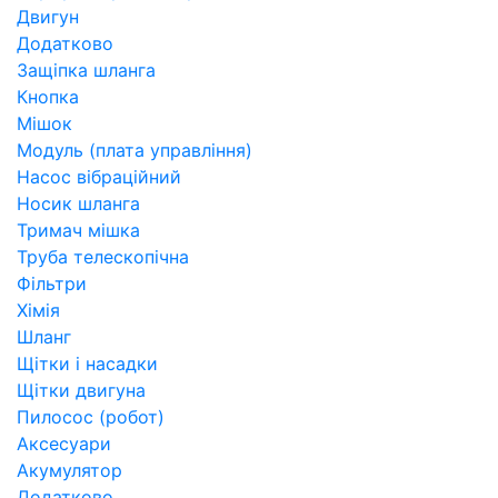
Двигун
Додатково
Защіпка шланга
Кнопка
Мішок
Модуль (плата управління)
Насос вібраційний
Носик шланга
Тримач мішка
Труба телескопічна
Фільтри
Хімія
Шланг
Щітки і насадки
Щітки двигуна
Пилосос (робот)
Аксесуари
Акумулятор
Додатково