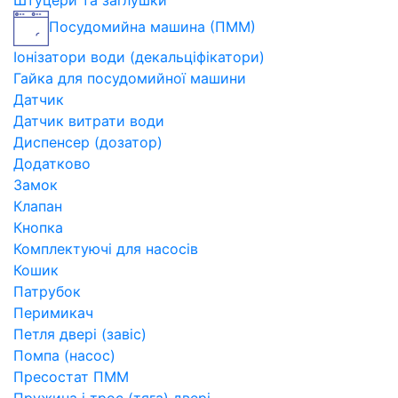
Штуцери та заглушки
Посудомийна машина (ПММ)
Іонізатори води (декальціфікатори)
Гайка для посудомийної машини
Датчик
Датчик витрати води
Диспенсер (дозатор)
Додатково
Замок
Клапан
Кнопка
Комплектуючі для насосів
Кошик
Патрубок
Перимикач
Петля двері (завіс)
Помпа (насос)
Пресостат ПММ