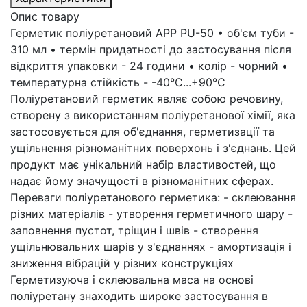
Опис товару
Герметик поліуретановий APP PU-50 • об'єм туби -
310 мл • термін придатності до застосування після
відкриття упаковки - 24 години • колір - чорний •
температурна стійкість - -40°C...+90°C
Поліуретановий герметик являє собою речовину,
створену з використанням поліуретанової хімії, яка
застосовується для об'єднання, герметизації та
ущільнення різноманітних поверхонь і з'єднань. Цей
продукт має унікальний набір властивостей, що
надає йому значущості в різноманітних сферах.
Переваги поліуретанового герметика: - склеювання
різних матеріалів - утворення герметичного шару -
заповнення пустот, тріщин і швів - створення
ущільнювальних шарів у з'єднаннях - амортизація і
зниження вібрацій у різних конструкціях
Герметизуюча і склеювальна маса на основі
поліуретану знаходить широке застосування в