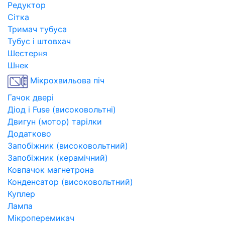
Редуктор
Сітка
Тримач тубуса
Тубус і штовхач
Шестерня
Шнек
Мікрохвильова піч
Гачок двері
Діод і Fuse (високовольтні)
Двигун (мотор) тарілки
Додатково
Запобіжник (високовольтний)
Запобіжник (керамічний)
Ковпачок магнетрона
Конденсатор (високовольтний)
Куплер
Лампа
Мікроперемикач