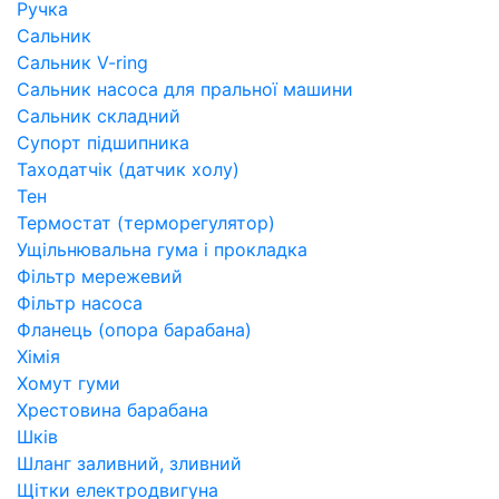
Ручка
Сальник
Сальник V-ring
Сальник насоса для пральної машини
Сальник складний
Супорт підшипника
Таходатчік (датчик холу)
Тен
Термостат (терморегулятор)
Ущільнювальна гума і прокладка
Фільтр мережевий
Фільтр насоса
Фланець (опора барабана)
Хімія
Хомут гуми
Хрестовина барабана
Шків
Шланг заливний, зливний
Щітки електродвигуна