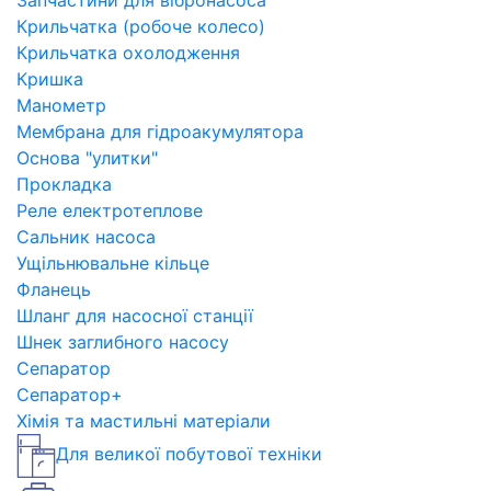
Запчастини для вібронасоса
Крильчатка (робоче колесо)
Крильчатка охолодження
Кришка
Манометр
Мембрана для гідроакумулятора
Основа "улитки"
Прокладка
Реле електротеплове
Сальник насоса
Ущільнювальне кільце
Фланець
Шланг для насосної станції
Шнек заглибного насосу
Сепаратор
Сепаратор+
Хімія та мастильні матеріали
Для великої побутової техніки