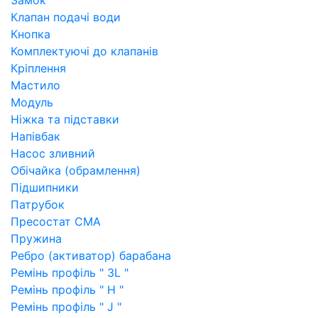
Замок
Клапан подачі води
Кнопка
Комплектуючі до клапанів
Кріплення
Мастило
Модуль
Ніжка та підставки
Напівбак
Насос зливний
Обічайка (обрамлення)
Підшипники
Патрубок
Пресостат СМА
Пружина
Ребро (активатор) барабана
Ремінь профіль " 3L "
Ремінь профіль " H "
Ремінь профіль " J "