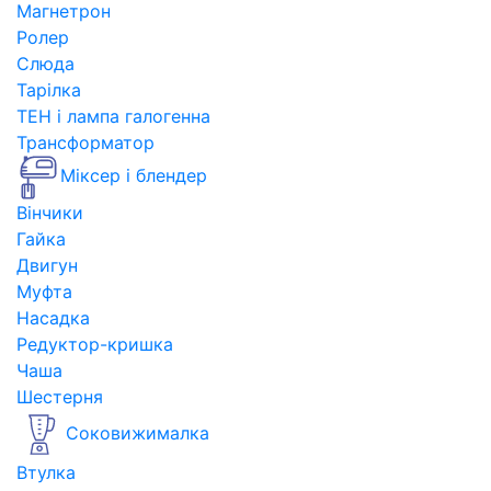
Магнетрон
Ролер
Слюда
Тарілка
ТЕН і лампа галогенна
Трансформатор
Міксер і блендер
Вінчики
Гайка
Двигун
Муфта
Насадка
Редуктор-кришка
Чаша
Шестерня
Соковижималка
Втулка