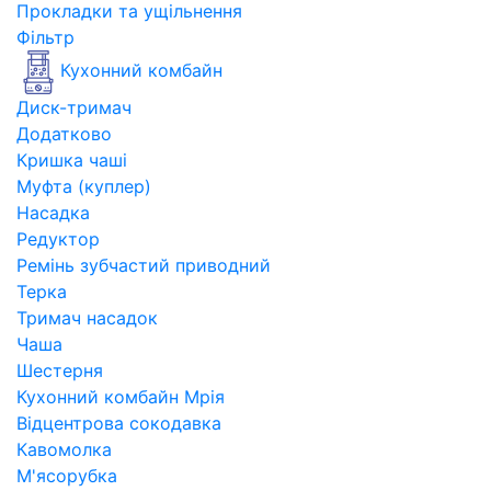
Прокладки та ущільнення
Фільтр
Кухонний комбайн
Диск-тримач
Додатково
Кришка чаші
Муфта (куплер)
Насадка
Редуктор
Ремінь зубчастий приводний
Терка
Тримач насадок
Чаша
Шестерня
Кухонний комбайн Мрія
Відцентрова сокодавка
Кавомолка
М'ясорубка