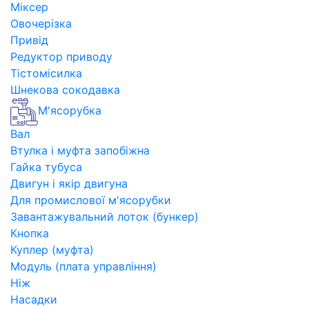
Міксер
Овочерізка
Привід
Редуктор приводу
Тістомісилка
Шнекова сокодавка
М'ясорубка
Вал
Втулка і муфта запобіжна
Гайка тубуса
Двигун і якір двигуна
Для промислової м'ясорубки
Завантажувальний лоток (бункер)
Кнопка
Куплер (муфта)
Модуль (плата управління)
Ніж
Насадки