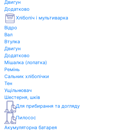
Двигун
Додатково
Хлібопіч і мультиварка
Відро
Вал
Втулка
Двигун
Додатково
Мішалка (лопатка)
Ремінь
Сальник хлібопічки
Тен
Ущільнювач
Шестерня, шків
Для прибирання та догляду
Пилосос
Акумуляторна батарея