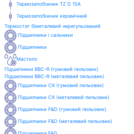
Термозапобіжник TZ D 15A
Термозапобіжник керамічний
Термостат біметалевий нерегульований
Підшипники і сальники
Підшипники
Мастило
Підшипники BBC-R (гумовий пильовик)
Підшипники BBC-R (металевий пильовик)
Підшипники CX (гумовий пильовик)
Підшипники CX (металевий пильовик)
Підшипники F&D (гумовий пильовик)
Підшипники F&D (металевий пильовик)
Підшипники FAG