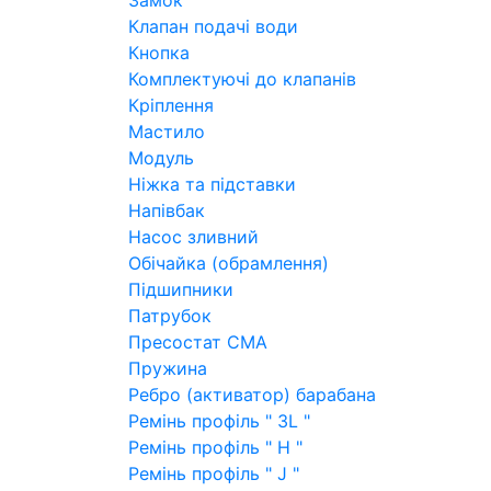
Замок
Клапан подачі води
Кнопка
Комплектуючі до клапанів
Кріплення
Мастило
Модуль
Ніжка та підставки
Напівбак
Насос зливний
Обічайка (обрамлення)
Підшипники
Патрубок
Пресостат СМА
Пружина
Ребро (активатор) барабана
Ремінь профіль " 3L "
Ремінь профіль " H "
Ремінь профіль " J "