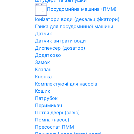
Штуцери та заглушки
Посудомийна машина (ПММ)
Іонізатори води (декальціфікатори)
Гайка для посудомийної машини
Датчик
Датчик витрати води
Диспенсер (дозатор)
Додатково
Замок
Клапан
Кнопка
Комплектуючі для насосів
Кошик
Патрубок
Перимикач
Петля двері (завіс)
Помпа (насос)
Пресостат ПММ