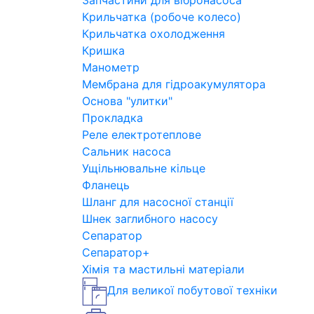
Запчастини для вібронасоса
Крильчатка (робоче колесо)
Крильчатка охолодження
Кришка
Манометр
Мембрана для гідроакумулятора
Основа "улитки"
Прокладка
Реле електротеплове
Сальник насоса
Ущільнювальне кільце
Фланець
Шланг для насосної станції
Шнек заглибного насосу
Сепаратор
Сепаратор+
Хімія та мастильні матеріали
Для великої побутової техніки