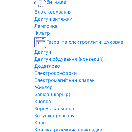
Витяжка
Блок керування
Двигун витяжки
Лампочка
Фільтр
Газові та електроплити, духовка
Двигун
Двигун обдування (конвекції)
Додатково
Електроконфорки
Електромагнітний клапан
Жиклер
Завіса (шарнір)
Кнопка
Корпус пальника
Котушка розпалу
Кран
Кришка розсікача і накладка