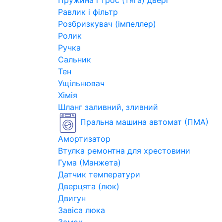
Пружина і трос (тяга) двері
Равлик і фільтр
Розбризкувач (імпеллер)
Ролик
Ручка
Сальник
Тен
Ущільнювач
Хімія
Шланг заливний, зливний
Пральна машина автомат (ПМА)
Амортизатор
Втулка ремонтна для хрестовини
Гума (Манжета)
Датчик температури
Дверцята (люк)
Двигун
Завіса люка